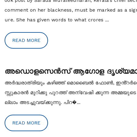
ook post by Sarada Muraleedharan, Kerala’s chief secr
comment on her blackness, must be marked as a sign
About
Us
ure. She has given words to what crores ...
Contact
Us
READ MORE
അഡൊളസെൻസ് ആഗോള ദൃശ്യമാധ
അർദ്ധരാത്രിയും കഴിഞ്ഞ് മൊബൈൽ ഫോൺ, ഇൻ്റർനെറ്റ
സ്സുകാരൻ മുറിക്കു പുറത്ത് അന്വേഷി ക്കുന്ന അമ്മയുടെ 
ല്ലാം അടച്ചുവയ്ക്കുന്നു. പിറ�...
READ MORE