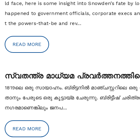
ld face, here is some insight into Snowden’s fate by l
happened to government officials, corporate execs a
t the powers-that-be and rev...
READ MORE
സ്വതന്ത്ര മാധ്യമ പ്രവര്‍ത്തനത്തിന
1819ലെ ഒരു സായാഹ്നം. ബ്രിട്ടനില്‍ മാഞ്ചസ്റ്ററിലെ ഒര
താനും പേരുടെ ഒരു കൂട്ടായ്മ ചേരുന്നു. ബ്രിട്ടീഷ് ചര
നഗരമാണെങ്കിലും ജനപ...
READ MORE